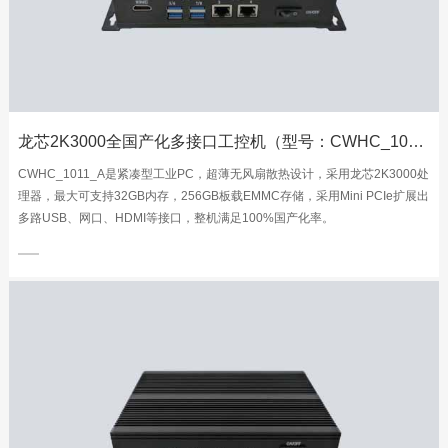
龙芯2K3000全国产化多接口工控机（型号：CWHC_1011_A）
CWHC_1011_A是紧凑型工业PC，超薄无风扇散热设计，采用龙芯2K3000处
理器，最大可支持32GB内存，256GB板载EMMC存储，采用Mini PCIe扩展出
多路USB、网口、HDMI等接口，整机满足100%国产化率。