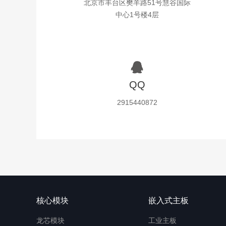
北京市丰台区樊羊路51号慧谷国际
中心1号楼4层
QQ
2915440872
核心模块
嵌入式主板
龙芯模块
工业主板