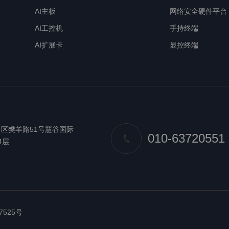
AI主板
网络安全硬件平台
AI工控机
手持终端
AI扩展卡
显控终端
区樊羊路51号慧谷国际
010-63720551
4层
7525号